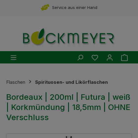
Zum Hauptinhalt springen
Service aus einer Hand
Du hast 0 Produ
Ware
Flaschen
Spirituosen- und Likörflaschen
Bordeaux | 200ml | Futura | weiß
| Korkmündung | 18,5mm | OHNE
Verschluss
Bildergalerie überspringen