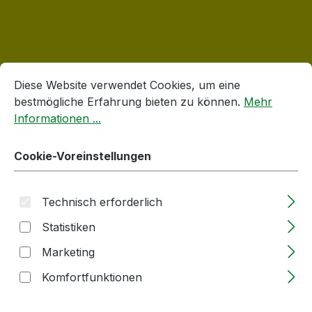
Cookie-Voreinstellungen
Diese Website verwendet Cookies, um eine bestmögliche E
Produktgalerie überspringen
Korken
Diese Website verwendet Cookies, um eine
bestmögliche Erfahrung bieten zu können.
Mehr
Informationen ...
Cookie-Voreinstellungen
Technisch erforderlich
Statistiken
Marketing
Holzgriffkorken -Kugel | 19mm | Stopfen
Komfortfunktionen
aus PE | mit Rille