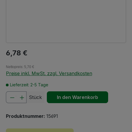
Regulärer Preis:
6,78 €
Nettopreis: 5,70 €
Preise inkl. MwSt. zzgl. Versandkosten
Lieferzeit: 2-5 Tage
Produkt Anzahl: Gib den gewünschten We
Stück
In den Warenkorb
Produktnummer:
15691