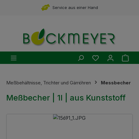
Zum Hauptinhalt springen
Service aus einer Hand
Du hast 0 Produ
Ware
Meßbehältnisse, Trichter und Gärröhren
Messbecher
Meßbecher | 1l | aus Kunststoff
Bildergalerie überspringen