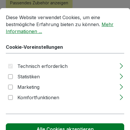
Passendes Zubehör anzeigen
Cookie-Voreinstellungen
Diese Website verwendet Cookies, um eine bestmögliche E
Diese Website verwendet Cookies, um eine
bestmögliche Erfahrung bieten zu können.
Mehr
Informationen ...
Cookie-Voreinstellungen
Technisch erforderlich
Produktgalerie überspringen
Kunden haben sich auch angesehen
Statistiken
Marketing
Komfortfunktionen
Alle Cookies akzeptieren