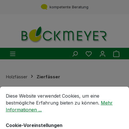
Zum Hauptinhalt springen
kompetente Beratung
Du hast 0 Produ
Ware
Holzfässer
Zierfässer
Cookie-Voreinstellungen
Diese Website verwendet Cookies, um eine bestmögliche E
Diese Website verwendet Cookies, um eine
bestmögliche Erfahrung bieten zu können.
Mehr
Informationen ...
Cookie-Voreinstellungen