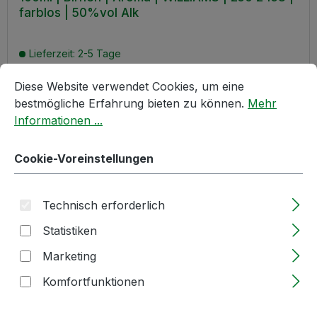
farblos | 50%vol Alk
Lieferzeit: 2-5 Tage
Cookie-Voreinstellungen
Diese Website verwendet Cookies, um eine bestmögliche E
Diese Website verwendet Cookies, um eine
Regulärer Preis:
11,90 €
bestmögliche Erfahrung bieten zu können.
Mehr
Informationen ...
Produkt Anzahl: Gib den gewünschten W
Cookie-Voreinstellungen
100ml Flasche
In den Warenkorb
Technisch erforderlich
Statistiken
Marketing
Komfortfunktionen