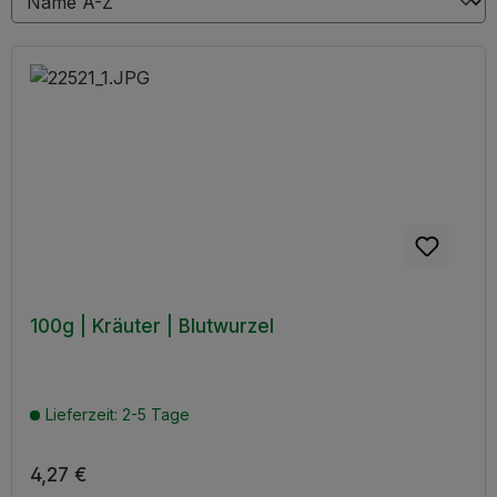
100g | Kräuter | Blutwurzel
Lieferzeit: 2-5 Tage
Regulärer Preis:
4,27 €