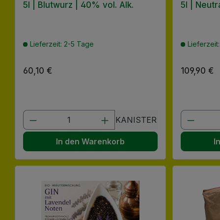
5l | Blutwurz | 40% vol. Alk.
5l | Neutr
Lieferzeit: 2-5 Tage
Lieferzeit
Regulärer Preis:
60,10 €
Regulärer
109,90 €
Produkt Anzahl: Gib den gewünscht
Produk
KANISTER
In den Warenkorb
I