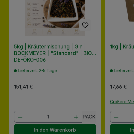
5kg | Kräutermischung | Gin |
1kg | Kräu
BOCKMEYER | "Standard" | BIO |
DE-ÖKO-006
Lieferzeit: 2-5 Tage
Lieferzeit
Regulärer Preis:
151,41 €
Regulärer
17,66 €
Größere M
Produkt Anzahl: Gib den gewünscht
Produk
PACK
In den Warenkorb
I