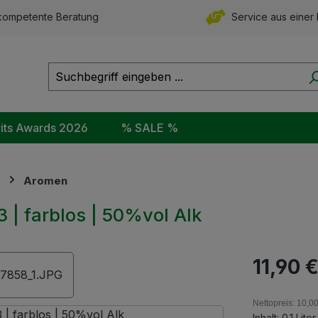
ompetente Beratung
Service aus einer
rits Awards 2026
% SALE %
e
Aromen
 | farblos | 50%vol Alk
Regulärer Pr
11,90 
Nettopreis: 10,0
Inhalt:
0.1 Lite