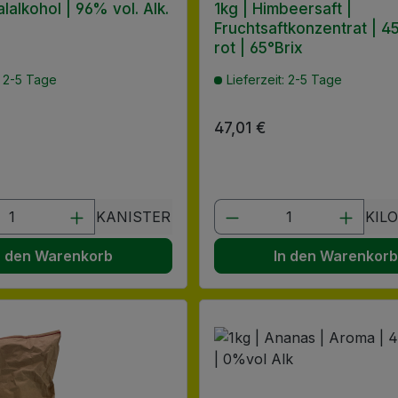
alalkohol | 96% vol. Alk.
1kg | Himbeersaft |
Fruchtsaftkonzentrat | 4
rot | 65°Brix
: 2-5 Tage
Lieferzeit: 2-5 Tage
 Preis:
Regulärer Preis:
47,01 €
en Wert ein oder benutze die Schaltflä
t Anzahl: Gib den gewünschten Wert ein
Produkt Anzahl: G
KANISTER
KIL
n den Warenkorb
In den Warenkor