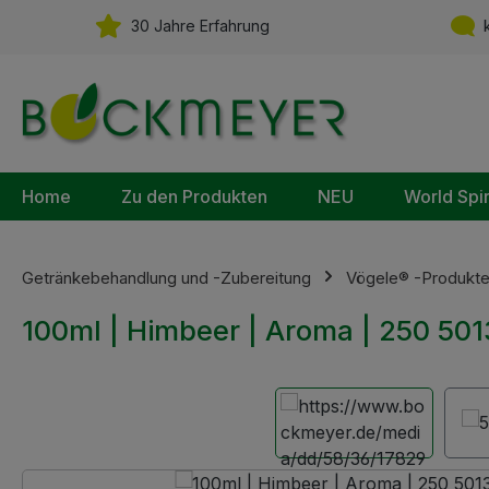
m Hauptinhalt springen
Zur Suche springen
Zur Hauptnavigation springen
30 Jahre Erfahrung
k
Home
Zu den Produkten
NEU
World Spi
Getränkebehandlung und -Zubereitung
Vögele® -Produkt
100ml | Himbeer | Aroma | 250 5013
Bildergalerie überspringen