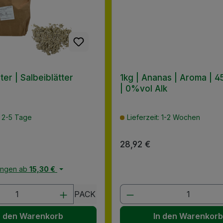
ter | Salbeiblätter
1kg | Ananas | Aroma | 4
| 0%vol Alk
: 2-5 Tage
Lieferzeit: 1-2 Wochen
 Preis:
Regulärer Preis:
28,92 €
engen ab
15,30 €
en Wert ein oder benutze die Schaltflä
t Anzahl: Gib den gewünschten Wert ein
Produkt Anzahl: G
PACK
n den Warenkorb
In den Warenkor