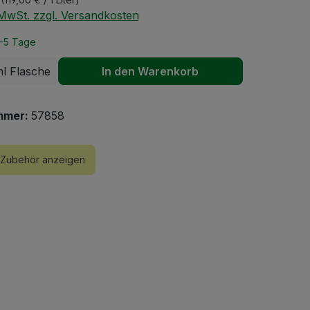
. MwSt. zzgl. Versandkosten
2-5 Tage
 Anzahl: Gib den gewünschten Wert ein 
l Flasche
In den Warenkorb
mmer:
57858
Zubehör anzeigen