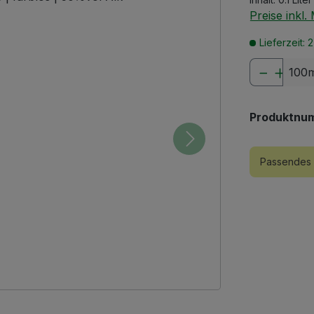
Preise inkl
Lieferzeit: 
Produkt
100m
Produktnu
Passendes 