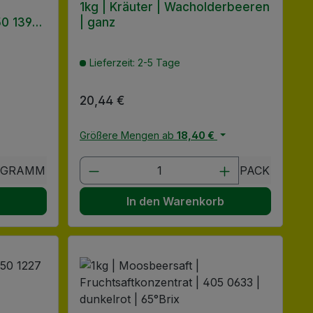
1kg | Kräuter | Wacholderbeeren
50 1392 |
| ganz
Lieferzeit: 2-5 Tage
Regulärer Preis:
20,44 €
Größere Mengen ab
18,40 €
chen um die Anzahl zu erhöhen oder zu
 oder benutze die Schaltflächen um di
ib den gewünschten Wert ein oder benu
Produkt Anzahl: Gib den gewü
OGRAMM
PACK
b
In den Warenkorb