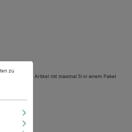
en zu können.
Mehr Informationen ...
ten zu
) darf dieser Artikel mit maximal 5l in einem Paket