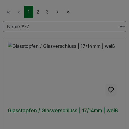
Seite
Seite
Seite
1
2
3
Glasstopfen / Glasverschluss | 17/14mm | weiß