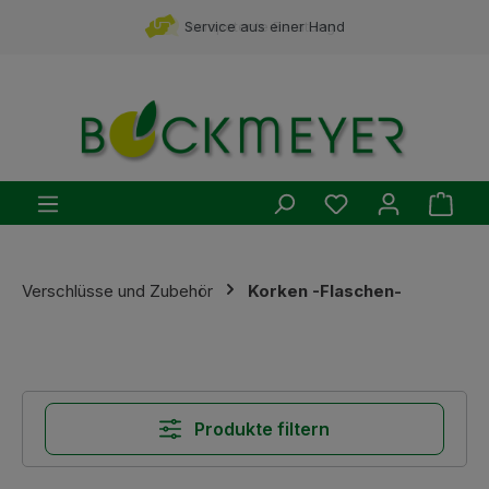
Zum Hauptinhalt springen
Service aus einer Hand
kompetente Beratung
Du hast 0 Produ
Ware
Verschlüsse und Zubehör
Korken -Flaschen-
Produkte filtern