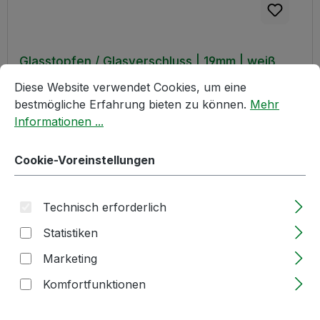
Glasstopfen / Glasverschluss | 19mm | weiß
Cookie-Voreinstellungen
Diese Website verwendet Cookies, um eine bestmögliche E
Diese Website verwendet Cookies, um eine
bestmögliche Erfahrung bieten zu können.
Mehr
Lieferzeit: 2-5 Tage
Informationen ...
Regulärer Preis:
2,25 €
Cookie-Voreinstellungen
Größere Mengen ab
1,57 €
Technisch erforderlich
Produkt Anzahl: Gib den gewünschten W
Stück
Statistiken
Marketing
In den Warenkorb
Komfortfunktionen