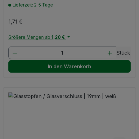
Lieferzeit: 2-5 Tage
Regulärer Preis:
1,71 €
Größere Mengen ab
1,20 €
Produkt Anzahl: Gib den gewünschten W
Stück
In den Warenkorb