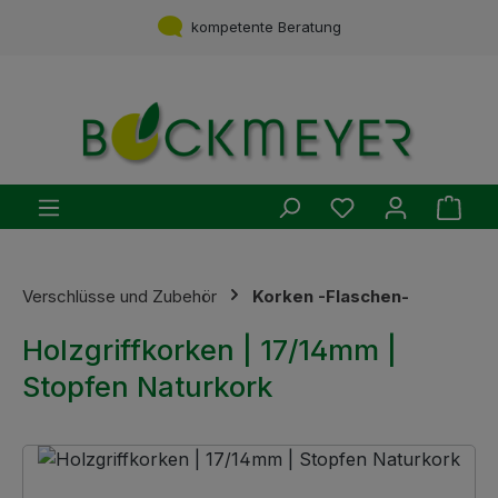
Zum Hauptinhalt springen
Service aus einer Hand
kompetente Beratung
Du hast 0 Produ
Ware
Verschlüsse und Zubehör
Korken -Flaschen-
Holzgriffkorken | 17/14mm |
Stopfen Naturkork
Bildergalerie überspringen