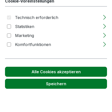
Cookie-Voreinstellungen
Preise inkl. MwSt. zzgl. Versandkosten
Lieferzeit: 2-5 Tage
Technisch erforderlich
Produkt Anzahl: Gib den gewünschten We
Statistiken
Stück
In den Warenkorb
Marketing
Produktnummer:
52290
Komfortfunktionen
Passendes Zubehör anzeigen
Alle Cookies akzeptieren
Speichern