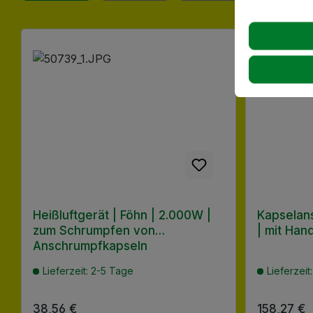
Produktgalerie überspringen
Heißluftgerät | Föhn | 2.000W |
Kapselan
zum Schrumpfen von
| mit Hand
Anschrumpfkapseln
Lieferzeit: 2-5 Tage
Lieferzeit
Regulärer Preis:
38,56 €
Regulärer
158,27 €