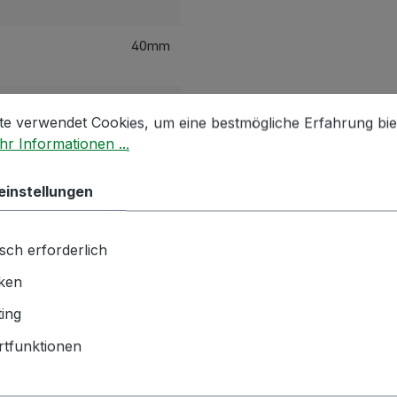
40mm
stellungen
 verwendet Cookies, um eine bestmögliche Erfahrung biet
Krone
te verwendet Cookies, um eine bestmögliche Erfahrung bie
r Informationen ...
waagrecht
einstellungen
hnik GmbH | Zementwerk 3 |
ngen | info(at)bockmeyer.de
sch erforderlich
iken
ing
tfunktionen
ch angesehen
Kunden kauften auch