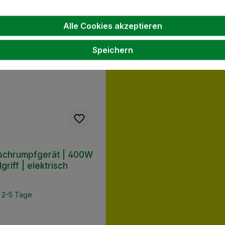
Alle Cookies akzeptieren
Speichern
schrumpfgerät | 400W
griff | elektrisch
: 2-5 Tage
 Preis: