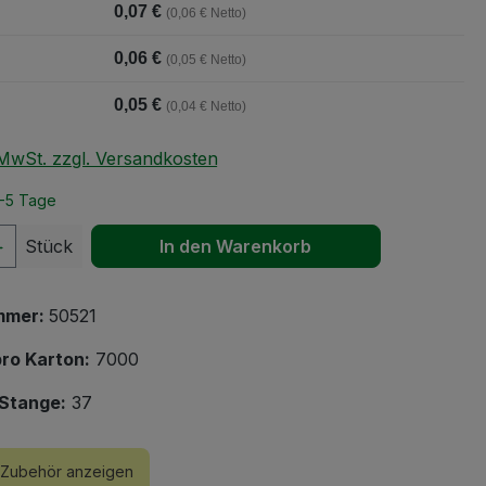
0,07 €
(0,06 € Netto)
0,06 €
(0,05 € Netto)
0,05 €
(0,04 € Netto)
. MwSt. zzgl. Versandkosten
2-5 Tage
 Anzahl: Gib den gewünschten Wert ein 
Stück
In den Warenkorb
mmer:
50521
ro Karton:
7000
Stange:
37
Zubehör anzeigen