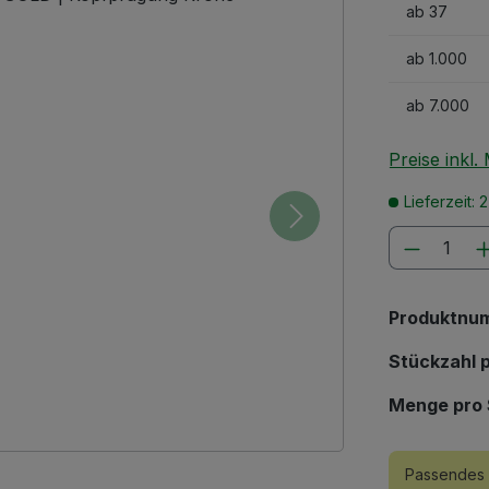
ab
37
ab
1.000
ab
7.000
Preise inkl
Lieferzeit: 
Produkt
Produktnu
Stückzahl p
Menge pro 
Passendes 