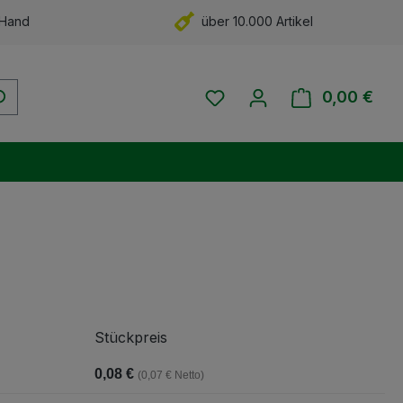
 Hand
über 10.000 Artikel
Du hast 0 Produkte auf 
0,00 €
Ware
Stückpreis
0,08 €
(0,07 € Netto)