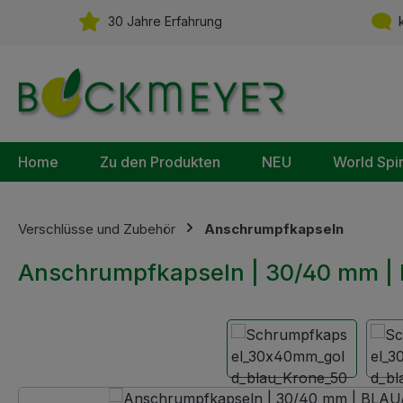
m Hauptinhalt springen
Zur Suche springen
Zur Hauptnavigation springen
30 Jahre Erfahrung
k
Home
Zu den Produkten
NEU
World Spi
Verschlüsse und Zubehör
Anschrumpfkapseln
Anschrumpfkapseln | 30/40 mm |
Bildergalerie überspringen