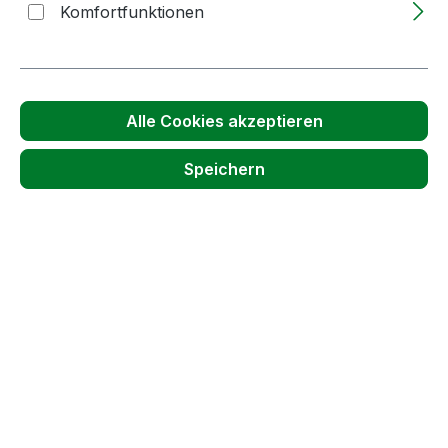
Komfortfunktionen
Produkt Anzahl: Gib den gewünschten W
KANISTER
In den Warenkorb
Alle Cookies akzeptieren
Speichern
5l | Apfelsaft | Jonagold | sortenrein | 100%
Direktsaft | naturtrüb |Bag in Box