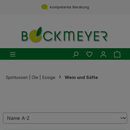
Zum Hauptinhalt springen
kompetente Beratung
Du hast 0 Produ
Ware
Spirituosen | Öle | Essige
Wein und Säfte