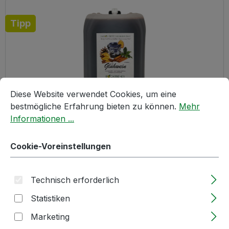
Tipp
Cookie-Voreinstellungen
Diese Website verwendet Cookies, um eine bestmögliche E
Diese Website verwendet Cookies, um eine
bestmögliche Erfahrung bieten zu können.
Mehr
Informationen ...
10l | Glühwein | rot | 10% vol. Alk.
Cookie-Voreinstellungen
Lieferzeit: 2-5 Tage
Technisch erforderlich
Regulärer Preis:
30,94 €
Statistiken
Marketing
Größere Mengen ab
27,85 €