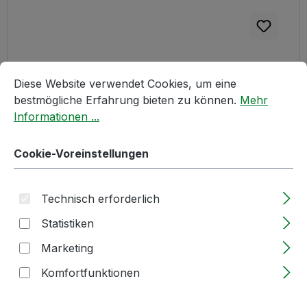
Cookie-Voreinstellungen
Diese Website verwendet Cookies, um eine bestmögliche E
1kg | Apfelsaft | Fruchtsaftkonzentrat | 450 1167
Diese Website verwendet Cookies, um eine
| gold | 70°Brix
bestmögliche Erfahrung bieten zu können.
Mehr
Informationen ...
Lieferzeit: 2-5 Tage
Cookie-Voreinstellungen
Regulärer Preis:
6,43 €
Technisch erforderlich
Statistiken
Produkt Anzahl: Gib den gewünschten W
KILOGRAMM
Marketing
In den Warenkorb
Komfortfunktionen