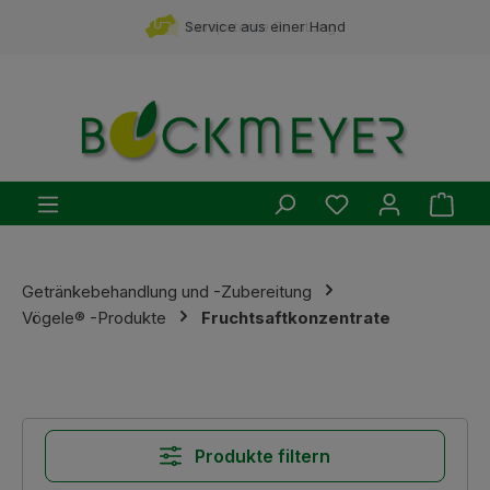
Zum Hauptinhalt springen
Service aus einer Hand
kompetente Beratung
Du hast 0 Produ
Ware
Getränkebehandlung und -Zubereitung
Vögele® -Produkte
Fruchtsaftkonzentrate
Produkte filtern