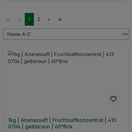
Seite
Seite
1
2
1kg | Ananassaft | Fruchtsaftkonzentrat | 413
0706 | gelbbraun | 60°Brix