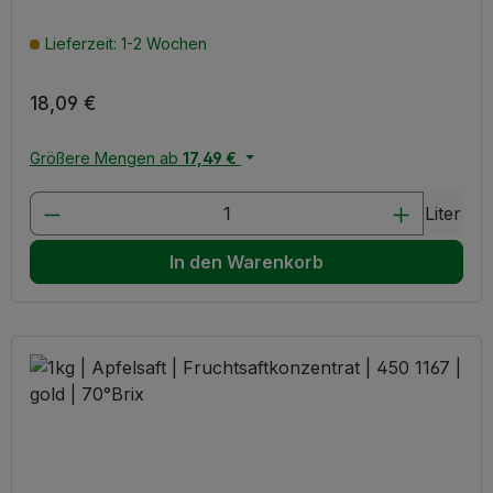
Lieferzeit: 1-2 Wochen
Regulärer Preis:
18,09 €
Größere Mengen ab
17,49 €
Produkt Anzahl: Gib den gewünschten W
Liter
In den Warenkorb