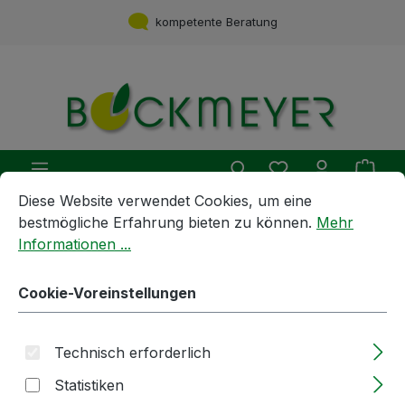
Zum Hauptinhalt springen
kompetente Beratung
Du hast 0 Produ
Ware
Cookie-Voreinstellungen
Diese Website verwendet Cookies, um eine bestmögliche E
Diese Website verwendet Cookies, um eine
bestmögliche Erfahrung bieten zu können.
Mehr
Getränkebehandlung und -Zubereitung
Informationen ...
Vögele® -Produkte
Fruchtsaftkonzentrate
Cookie-Voreinstellungen
1kg | Brombeersaft |
Fruchtsaftkonzentrat | 450 1241 |
Technisch erforderlich
rot | 65°Brix
Statistiken