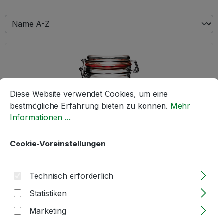
Cookie-Voreinstellungen
Diese Website verwendet Cookies, um eine bestmögliche E
Diese Website verwendet Cookies, um eine
bestmögliche Erfahrung bieten zu können.
Mehr
Informationen ...
Cookie-Voreinstellungen
BV-Weithalsglas | 1140ml | weiß |
Technisch erforderlich
Bügelverschluss
Statistiken
Lieferzeit: 2-5 Tage
Marketing