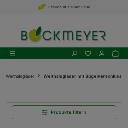
Zum Hauptinhalt springen
Service aus einer Hand
kompetente Beratung
Du hast 0 Produ
Ware
Weithalsgläser
Weithalsgläser mit Bügelverschluss
Produkte filtern