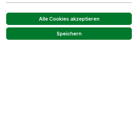
Produkt Anzahl: Gib den gewünschten W
Stück
Alle Cookies akzeptieren
In den Warenkorb
Speichern
ROLLBLITZ | GROß | Äpfel | mit Teleskopstab
0,75-1,40m | für Sammelgut mit Ø3,5-10cm