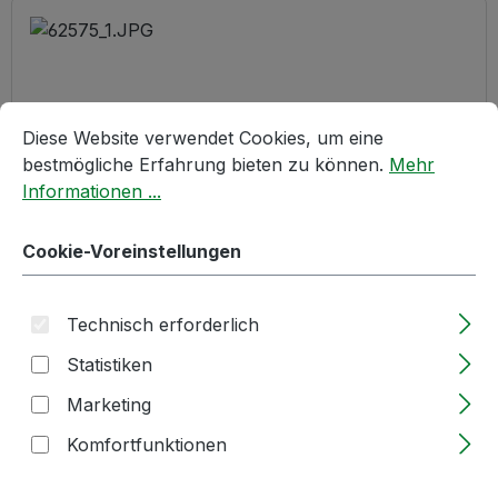
Cookie-Voreinstellungen
Diese Website verwendet Cookies, um eine bestmögliche E
Diese Website verwendet Cookies, um eine
bestmögliche Erfahrung bieten zu können.
Mehr
Informationen ...
Cookie-Voreinstellungen
ROLLBLITZ | GROß | Äpfel | mit Holzstab 1,25m |
für Sammelgut mit Ø3,5-10cm
Technisch erforderlich
Statistiken
Lieferzeit: 2-5 Tage
Marketing
Regulärer Preis:
89,00 €
Komfortfunktionen