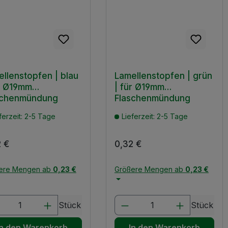
llenstopfen | blau
Lamellenstopfen | grün
ür Ø19mm
| für Ø19mm
schenmündung
Flaschenmündung
ferzeit: 2-5 Tage
Lieferzeit: 2-5 Tage
lärer Preis:
2 €
Regulärer Preis:
0,32 €
ere Mengen ab
0,23 €
Größere Mengen ab
0,23 €
der benutze die Schaltflächen um die 
gewünschten Wert ein oder benutze die 
dukt Anzahl: Gib den gewünschten Wert
Produkt Anzahl: Gi
Stück
Stück
In den Warenkorb
In den Warenkorb