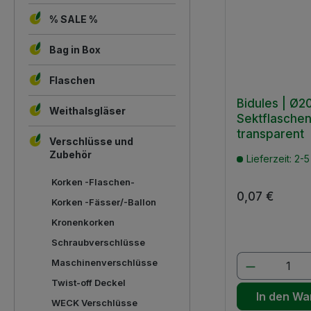
% SALE %
Bag in Box
Flaschen
Bidules | Ø2
Weithalsgläser
Sektflaschen
transparent
Verschlüsse und
Zubehör
Lieferzeit: 2-
Korken -Flaschen-
Regulärer Pre
0,07 €
Korken -Fässer/-Ballon
Kronenkorken
Schraubverschlüsse
Produkt A
Maschinenverschlüsse
Twist-off Deckel
In den Wa
WECK Verschlüsse