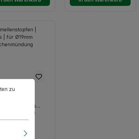
en zu können.
Mehr Informationen ...
ten zu
llenstopfen |
ss | für Ø19mm
schenmündung
ferzeit: 2-5 Tage