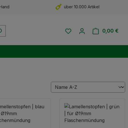
 Hand
über 10.000 Artikel
Du hast 0 Produkte auf 
0,00 €
Ware