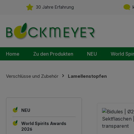
m Hauptinhalt springen
Zur Suche springen
Zur Hauptnavigation springen
30 Jahre Erfahrung
k
Home
Zu den Produkten
NEU
World Spi
Verschlüsse und Zubehör
Lamellenstopfen
NEU
World Spirits Awards
2026