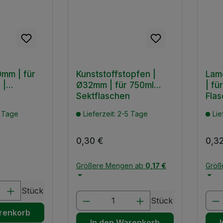
0mm | für
Kunststoffstopfen |
Lame
 |
Ø32mm | für 750ml
| f
Sektflaschen
Fla
5 Tage
Lieferzeit: 2-5 Tage
Lie
is:
Regulärer Preis:
0,30 €
Regu
0,3
Größere Mengen ab
0,17 €
Größ
nzahl: Gib den gewünschten Wert ein o
Stück
Produkt Anzahl: Gib den 
Pro
Stück
renkorb
In den Warenkorb