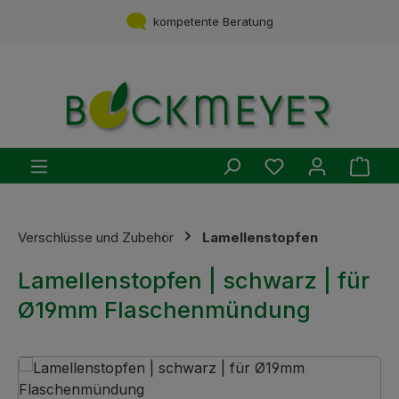
Zum Hauptinhalt springen
kompetente Beratung
Du hast 0 Produ
Ware
Verschlüsse und Zubehör
Lamellenstopfen
Lamellenstopfen | schwarz | für
Ø19mm Flaschenmündung
Bildergalerie überspringen