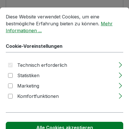
Cookie-Voreinstellungen
Diese Website verwendet Cookies, um eine bestmögliche E
Diese Website verwendet Cookies, um eine
bestmögliche Erfahrung bieten zu können.
Mehr
Informationen ...
Cookie-Voreinstellungen
Technisch erforderlich
Statistiken
Anzahl
Stückpreis
Marketing
ab
1
0,32 €
Komfortfunktionen
(0,27 € Netto)
ab
50
0,29 €
(0,24 € Netto)
ab
250
0,24 €
(0,20 € Netto)
Alle Cookies akzeptieren