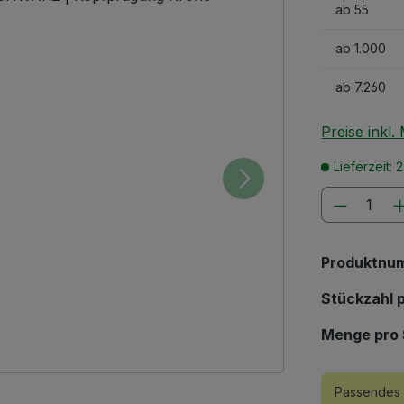
ab
55
ab
1.000
ab
7.260
Preise inkl
Lieferzeit: 
Produkt
Produktnu
Stückzahl p
Menge pro 
Passendes 