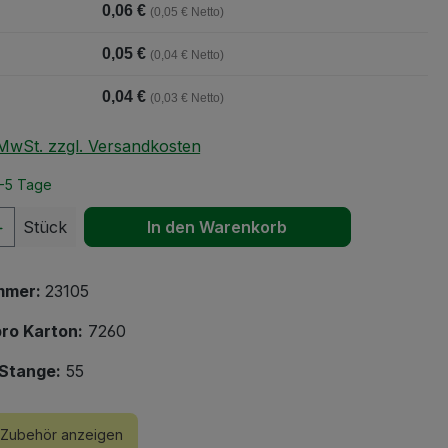
0,06 €
(0,05 € Netto)
0,05 €
(0,04 € Netto)
0,04 €
(0,03 € Netto)
. MwSt. zzgl. Versandkosten
2-5 Tage
 Anzahl: Gib den gewünschten Wert ein 
Stück
In den Warenkorb
mmer:
23105
ro Karton:
7260
Stange:
55
Zubehör anzeigen