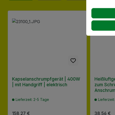
Produktgalerie überspringen
Kapselanschrumpfgerät | 400W
Heißluftg
| mit Handgriff | elektrisch
zum Schr
Anschrum
Lieferzeit: 2-5 Tage
Lieferzeit
Regulärer Preis:
158,27 €
Regulärer
38,56 €