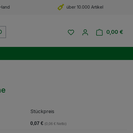
 Hand
über 10.000 Artikel
Du hast 0 Produkte auf 
0,00 €
Ware
ne
Stückpreis
0,07 €
(0,06 € Netto)