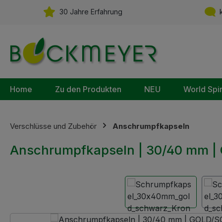
m Hauptinhalt springen
Zur Suche springen
Zur Hauptnavigation springen
30 Jahre Erfahrung
k
Home
Zu den Produkten
NEU
World Spi
Verschlüsse und Zubehör
Anschrumpfkapseln
Anschrumpfkapseln | 30/40 mm |
Bildergalerie überspringen