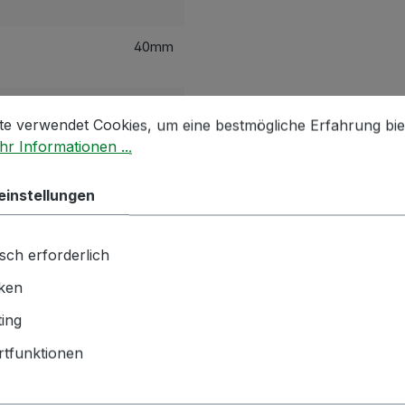
40mm
stellungen
 verwendet Cookies, um eine bestmögliche Erfahrung biet
Krone
te verwendet Cookies, um eine bestmögliche Erfahrung bie
r Informationen ...
waagrecht
einstellungen
hnik GmbH | Zementwerk 3 |
ngen | info(at)bockmeyer.de
sch erforderlich
iken
ing
tfunktionen
ch angesehen
Kunden kauften auch