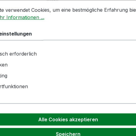
stellungen
 verwendet Cookies, um eine bestmögliche Erfahrung biet
te verwendet Cookies, um eine bestmögliche Erfahrung bie
hnik GmbH | Zementwerk 3 |
r Informationen ...
ngen | info(at)bockmeyer.de
einstellungen
sch erforderlich
iken
Kunden kauften auch
ing
tfunktionen
Alle Cookies akzeptieren
Speichern