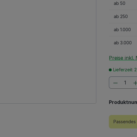
ab
50
ab
250
ab
1.000
ab
3.000
Preise inkl
Lieferzeit: 
Produkt
Produktnu
Passendes 