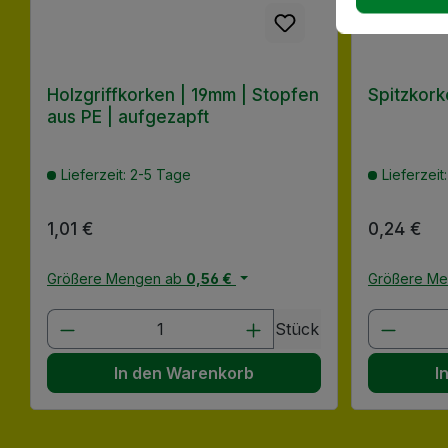
Holzgriffkorken | 19mm | Stopfen
Spitzkor
aus PE | aufgezapft
Lieferzeit: 2-5 Tage
Lieferzeit
Regulärer Preis:
1,01 €
Regulärer
0,24 €
Größere Mengen ab
0,56 €
Größere M
Produkt Anzahl: Gib den gewünscht
Produk
Stück
In den Warenkorb
I