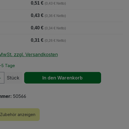
0,51 €
(0,43 € Netto)
0,43 €
(0,36 € Netto)
0,40 €
(0,34 € Netto)
0,31 €
(0,26 € Netto)
. MwSt. zzgl. Versandkosten
2-5 Tage
 Anzahl: Gib den gewünschten Wert ein 
Stück
In den Warenkorb
mmer:
50566
Zubehör anzeigen