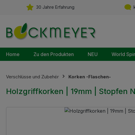
m Hauptinhalt springen
Zur Suche springen
Zur Hauptnavigation springen
30 Jahre Erfahrung
k
Home
Zu den Produkten
NEU
World Spi
Verschlüsse und Zubehör
Korken -Flaschen-
Holzgriffkorken | 19mm | Stopfen 
Bildergalerie überspringen