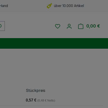
 Hand
über 10.000 Artikel
Du hast 0 Produkte auf 
0,00 €
Ware
Stückpreis
0,57 €
(0,48 € Netto)