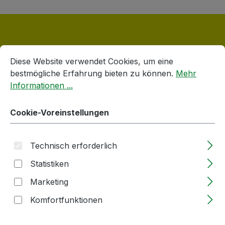
Cookie-Voreinstellungen
Diese Website verwendet Cookies, um eine bestmögliche E
Diese Website verwendet Cookies, um eine
Produktgalerie überspringen
Verschlüsse
bestmögliche Erfahrung bieten zu können.
Mehr
Informationen ...
Cookie-Voreinstellungen
Technisch erforderlich
Statistiken
Marketing
Komfortfunktionen
Flaschenausgießer | PP | 28mm | Metall