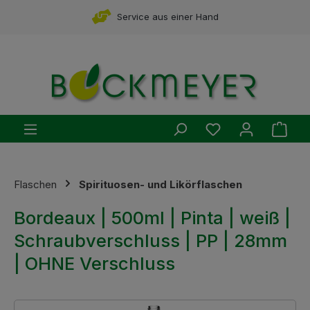
Zum Hauptinhalt springen
Service aus einer Hand
Du hast 0 Produ
Ware
Flaschen
Spirituosen- und Likörflaschen
Bordeaux | 500ml | Pinta | weiß |
Schraubverschluss | PP | 28mm
| OHNE Verschluss
Bildergalerie überspringen