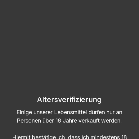
5l | Aronia Likör | 15% vol. Alk.
Lieferzeit: 2-5 Tage
Altersverifizierung
Regulärer Preis:
53,49 €
Einige unserer Lebensmittel dürfen nur an
Personen über 18 Jahre verkauft werden.
Produkt Anzahl: Gib den gewünschten
Kanister
Hiermit bestätige ich, dass ich mindestens 18