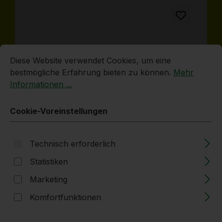
Cookie-Voreinstellungen
Diese Website verwendet Cookies, um eine bestmögliche E
Auslaufhahn | DIN51 | für Enghalskanister
Diese Website verwendet Cookies, um eine
bestmögliche Erfahrung bieten zu können.
Mehr
Informationen ...
Lieferzeit: 2-5 Tage
Cookie-Voreinstellungen
Regulärer Preis:
5,83 €
Technisch erforderlich
Statistiken
Produkt Anzahl: Gib den gewünschten
Stück
Marketing
In den Warenkorb
Komfortfunktionen