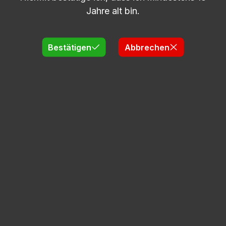
Jahre alt bin.
In den Warenkorb
Bestätigen
Abbrechen
5l | Erdbeer Likör | 20% vol. Alk.
Lieferzeit: 2-5 Tage