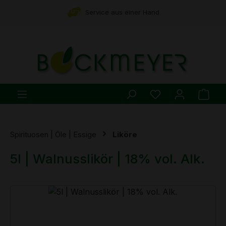
Zum Hauptinhalt springen
Service aus einer Hand
Du hast 0 Produ
Ware
Spirituosen | Öle | Essige
Liköre
5l | Walnusslikör | 18% vol. Alk.
Bildergalerie überspringen