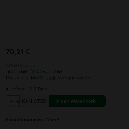
Regulärer Preis:
70,21 €
Nettopreis: 59,00 €
Inhalt:
5 Liter
(14,04 € / 1 Liter)
Preise inkl. MwSt. zzgl. Versandkosten
Lieferzeit: 2-5 Tage
Produkt Anzahl: Gib den gewünschten We
KANISTER
In den Warenkorb
Produktnummer:
22449