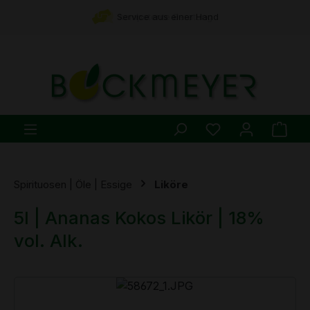
Zum Hauptinhalt springen
Service aus einer Hand
kompetente Beratung
Du hast 0 Produ
Ware
Spirituosen | Öle | Essige
Liköre
5l | Ananas Kokos Likör | 18%
vol. Alk.
Bildergalerie überspringen