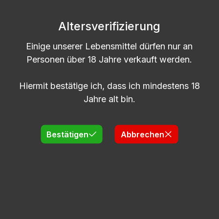
500ml | BOCKMEYER CITRA GIN | 41% vol.
Alk.
Altersverifizierung
Einige unserer Lebensmittel dürfen nur an
Lieferzeit: 1-2 Wochen
Personen über 18 Jahre verkauft werden.
Regulärer Preis:
25,99 €
Hiermit bestätige ich, dass ich mindestens 18
Jahre alt bin.
Produkt Anzahl: Gib den gewünschten
Flasche
Bestätigen
Abbrechen
In den Warenkorb