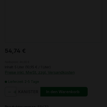
Regulärer Preis:
54,74 €
Nettopreis: 46,00 €
Inhalt:
5 Liter
(10,95 € / 1 Liter)
Preise inkl. MwSt. zzgl. Versandkosten
Lieferzeit: 2-5 Tage
Produkt Anzahl: Gib den gewünschten We
KANISTER
In den Warenkorb
Produktnummer:
58672