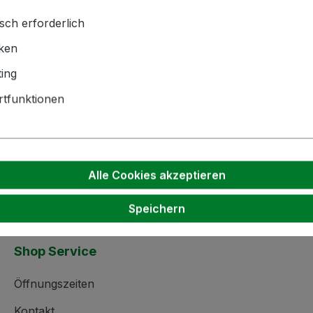
gkeiten, Pulvern usw.
sch erforderlich
iken
hnik GmbH | Zementwerk 3 |
ing
ngen | info(at)bockmeyer.de
tfunktionen
Alle Cookies akzeptieren
Speichern
Shop Service
Öffnungszeiten
Kontakt