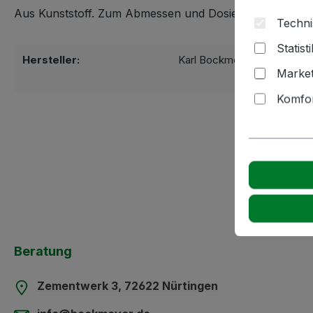
Aus Kunststoff. Zum Abmessen und Dosieren von Flüssi
Techni
Statist
Hersteller:
Karl Bockmeyer Kellereitec
Market
72622 Nürti
Komfor
Beratung
Zementwerk 3, 72622 Nürtingen