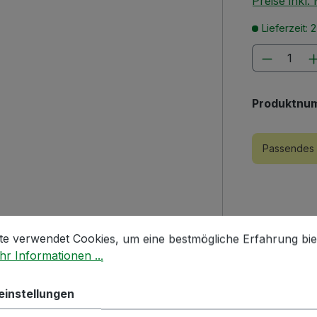
Preise inkl
Lieferzeit: 
Produkt
Produktnu
Passendes 
stellungen
 verwendet Cookies, um eine bestmögliche Erfahrung biet
te verwendet Cookies, um eine bestmögliche Erfahrung bie
r Informationen ...
einstellungen
| aus Kunststoff"