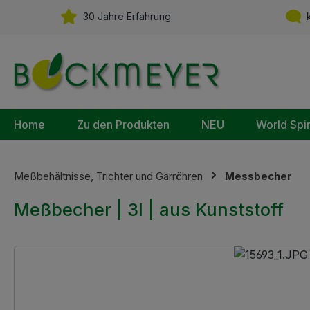
m Hauptinhalt springen
Zur Suche springen
Zur Hauptnavigation springen
30 Jahre Erfahrung
k
Home
Zu den Produkten
NEU
World Spi
Meßbehältnisse, Trichter und Gärröhren
Messbecher
Meßbecher | 3l | aus Kunststoff
Bildergalerie überspringen