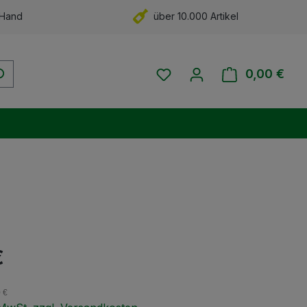
 Hand
über 10.000 Artikel
Du hast 0 Produkte auf 
0,00 €
Ware
eis:
€
0 €