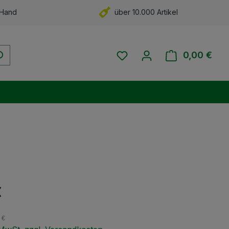
 Hand
über 10.000 Artikel
Du hast 0 Produkte auf 
0,00 €
Ware
eis:
€
 €