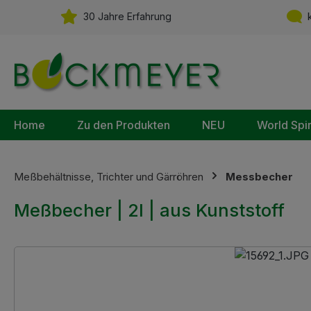
m Hauptinhalt springen
Zur Suche springen
Zur Hauptnavigation springen
30 Jahre Erfahrung
k
Home
Zu den Produkten
NEU
World Spi
Meßbehältnisse, Trichter und Gärröhren
Messbecher
Meßbecher | 2l | aus Kunststoff
Bildergalerie überspringen