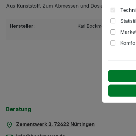
Aus Kunststoff. Zum Abmessen und Dosieren von Flüssi
Techni
Statist
Hersteller:
Karl Bockmeyer Kellereitec
Market
72622 Nürti
Komfor
Beratung
Zementwerk 3, 72622 Nürtingen