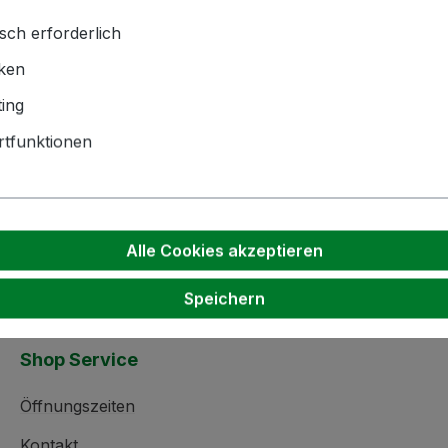
gkeiten, Pulvern usw.
sch erforderlich
iken
hnik GmbH | Zementwerk 3 |
ing
ngen | info(at)bockmeyer.de
tfunktionen
Alle Cookies akzeptieren
Speichern
Shop Service
Öffnungszeiten
Kontakt