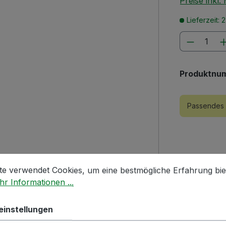
Preise inkl
Lieferzeit: 
Produkt
Produktnu
Passendes 
stellungen
 verwendet Cookies, um eine bestmögliche Erfahrung biet
te verwendet Cookies, um eine bestmögliche Erfahrung bie
r Informationen ...
einstellungen
| aus Kunststoff"