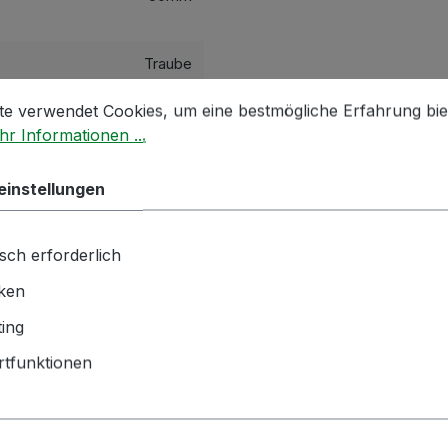
Traube
stellungen
 verwendet Cookies, um eine bestmögliche Erfahrung biet
te verwendet Cookies, um eine bestmögliche Erfahrung bie
waagrecht
r Informationen ...
einstellungen
hnik GmbH | Zementwerk 3 |
ngen | info(at)bockmeyer.de
sch erforderlich
iken
ing
tfunktionen
ch angesehen
Kunden kauften auch