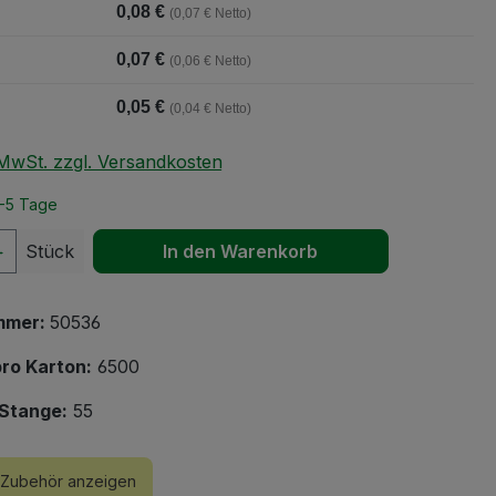
0,08 €
(0,07 € Netto)
0,07 €
(0,06 € Netto)
0,05 €
(0,04 € Netto)
. MwSt. zzgl. Versandkosten
2-5 Tage
 Anzahl: Gib den gewünschten Wert ein 
Stück
In den Warenkorb
mmer:
50536
ro Karton:
6500
Stange:
55
Zubehör anzeigen