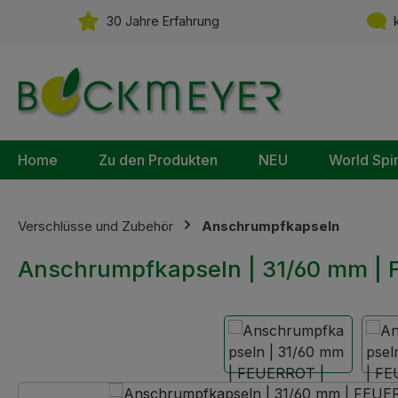
m Hauptinhalt springen
Zur Suche springen
Zur Hauptnavigation springen
30 Jahre Erfahrung
k
Home
Zu den Produkten
NEU
World Spi
Verschlüsse und Zubehör
Anschrumpfkapseln
Anschrumpfkapseln | 31/60 mm | 
Bildergalerie überspringen