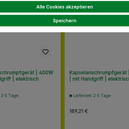
Alle Cookies akzeptieren
Speichern
schrumpfgerät | 400W
Kapselanschrumpfgerät
griff | elektrisch
| mit Handgriff | elektris
: 2-5 Tage
Lieferzeit: 2-5 Tage
 Preis:
Regulärer Preis:
189,21 €