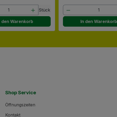
en Wert ein oder benutze die Schaltflä
t Anzahl: Gib den gewünschten Wert ein
Produkt Anzahl: G
Stück
n den Warenkorb
In den Warenkor
Shop Service
Öffnungszeiten
Kontakt