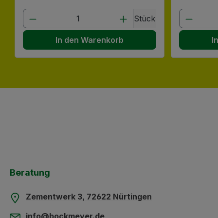
Produkt Anzahl: Gib den gewünscht
Produk
Stück
In den Warenkorb
I
Beratung
Zementwerk 3, 72622 Nürtingen
info@bockmeyer.de