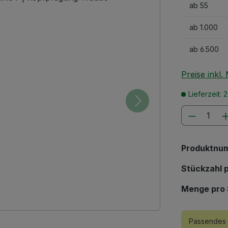
ab
55
ab
1.000
ab
6.500
Preise inkl
Lieferzeit: 
Produkt
Produktnu
Stückzahl p
Menge pro 
Passendes 