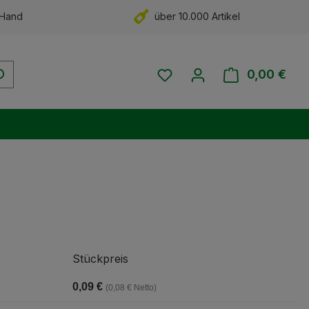
 Hand
über 10.000 Artikel
Du hast 0 Produkte auf 
0,00 €
Ware
Stückpreis
0,09 €
(0,08 € Netto)