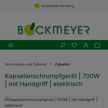
Zum Hauptinhalt springen
Service aus einer Hand
kompetente Beratung
Du hast 0 Produ
Ware
Verschlüsse und Zubehör
Zubehör
Kapselanschrumpfgerät | 700W
| mit Handgriff | elektrisch
Bildergalerie überspringen