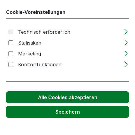
Cookie-Voreinstellungen
Passendes Zubehör anzeigen
Technisch erforderlich
Statistiken
Marketing
Komfortfunktionen
Produktgalerie überspringen
Kunden haben sich auch angesehen
Alle Cookies akzeptieren
Speichern