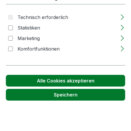
Technisch erforderlich
Statistiken
Marketing
Produktgalerie überspringen
Accessory Items
Komfortfunktionen
Alle Cookies akzeptieren
Speichern
Heißluftgerät | Föhn | 2.000W | zum
Schrumpfen von Anschrumpfkapseln