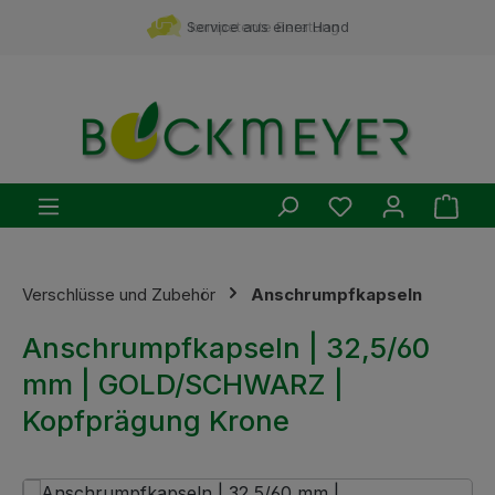
Zum Hauptinhalt springen
Service aus einer Hand
kompetente Beratung
Du hast 0 Produ
Ware
Verschlüsse und Zubehör
Anschrumpfkapseln
Anschrumpfkapseln | 32,5/60
mm | GOLD/SCHWARZ |
Kopfprägung Krone
Bildergalerie überspringen