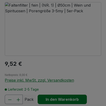
Bildergalerie überspringen
Regulärer Preis:
9,52 €
Nettopreis: 8,00 €
Preise inkl. MwSt. zzgl. Versandkosten
Lieferzeit: 2-5 Tage
Produkt Anzahl: Gib den gewünschten We
Pack
In den Warenkorb