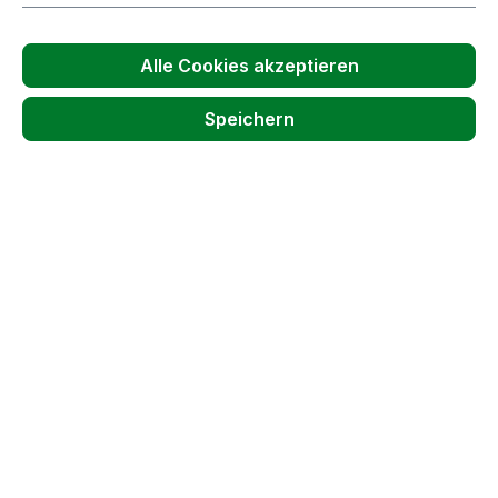
In den Warenkorb
Alle Cookies akzeptieren
Speichern
Faltenfilter | grob | (NR. 2) | Ø50cm | Wein,
Most, Likör | Porengröße 10-12my | 5er-
Pack
Lieferzeit: 2-5 Tage