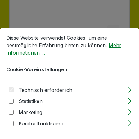
Cookie-Voreinstellungen
Diese Website verwendet Cookies, um eine bestmögliche E
Diese Website verwendet Cookies, um eine
bestmögliche Erfahrung bieten zu können.
Mehr
Informationen ...
Poly-Fix-Filter | 3l Fassung
Cookie-Voreinstellungen
Lieferzeit: 2-5 Tage
Technisch erforderlich
Regulärer Preis:
24,40 €
Statistiken
Marketing
Produkt Anzahl: Gib den gewünschten
Komfortfunktionen
Stück