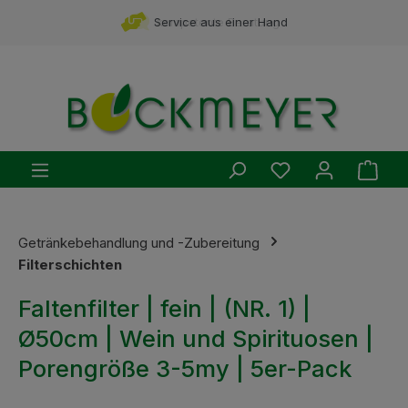
Zum Hauptinhalt springen
Service aus einer Hand
kompetente Beratung
Du hast 0 Produ
Ware
Getränkebehandlung und -Zubereitung
Filterschichten
Faltenfilter | fein | (NR. 1) |
Ø50cm | Wein und Spirituosen |
Porengröße 3-5my | 5er-Pack