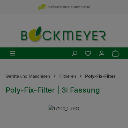
Zum Hauptinhalt springen
Service aus einer Hand
kompetente Beratung
Du hast 0 Produ
Ware
Geräte und Maschinen
Filtrieren
Poly-Fix-Filter
Poly-Fix-Filter | 3l Fassung
Bildergalerie überspringen