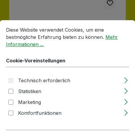
Cookie-Voreinstellungen
Diese Website verwendet Cookies, um eine bestmögliche E
Faltenfilter | fein | (NR. 1) | Ø50cm | Wein
Diese Website verwendet Cookies, um eine
und Spirituosen | Porengröße 3-5my |
bestmögliche Erfahrung bieten zu können.
Mehr
5er-Pack
Informationen ...
Lieferzeit: 2-5 Tage
Cookie-Voreinstellungen
Regulärer Preis:
9,52 €
Technisch erforderlich
Statistiken
Produkt Anzahl: Gib den gewünschten
Pack
Marketing
In den Warenkorb
Komfortfunktionen