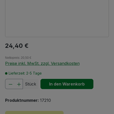
Regulärer Preis:
24,40 €
Nettopreis: 20,50 €
Preise inkl. MwSt. zzgl. Versandkosten
Lieferzeit: 2-5 Tage
Produkt Anzahl: Gib den gewünschten We
Stück
In den Warenkorb
Produktnummer:
17210