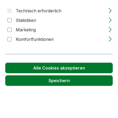
Technisch erforderlich
Statistiken
Marketing
Komfortfunktionen
Alle Cookies akzeptieren
1000ml | Brennmaische Pektinase | Enzym
Speichern
Lieferzeit: 2-5 Tage
Regulärer Preis:
94,01 €