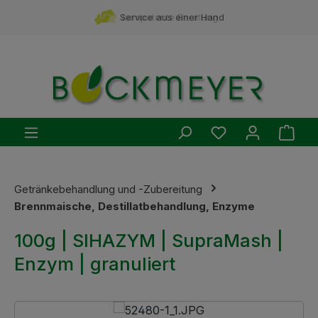
Zum Hauptinhalt springen
Service aus einer Hand
kompetente Beratung
Du hast 0 Produ
Ware
Getränkebehandlung und -Zubereitung
Brennmaische, Destillatbehandlung, Enzyme
100g | SIHAZYM | SupraMash |
Enzym | granuliert
Bildergalerie überspringen