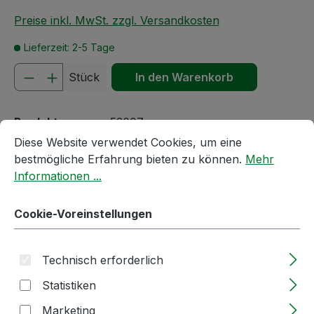
Preise inkl. MwSt. zzgl. Versandkosten
Lieferzeit: 2-5 Tage
Produkt Anzahl: Gib den gewünschten We
Stück
In den Warenkorb
Produktnummer:
53007
Cookie-Voreinstellungen
Diese Website verwendet Cookies, um eine bestmögliche E
Diese Website verwendet Cookies, um eine
bestmögliche Erfahrung bieten zu können.
Mehr
Passendes Zubehör anzeigen
Informationen ...
Cookie-Voreinstellungen
Technisch erforderlich
Statistiken
Marketing