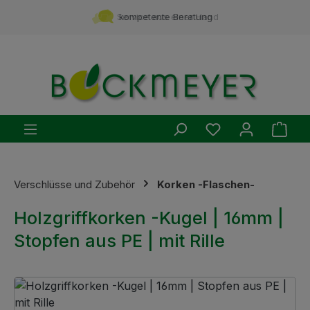
Zum Hauptinhalt springen
Service aus einer Hand
kompetente Beratung
Du hast 0 Produ
Ware
Verschlüsse und Zubehör
Korken -Flaschen-
Holzgriffkorken -Kugel | 16mm |
Stopfen aus PE | mit Rille
Bildergalerie überspringen