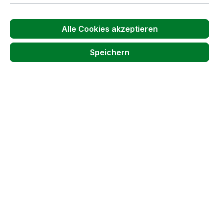
Größere Mengen ab
0,04 €
Alle Cookies akzeptieren
Produkt Anzahl: Gib den gewünschten
Stück
Speichern
In den Warenkorb