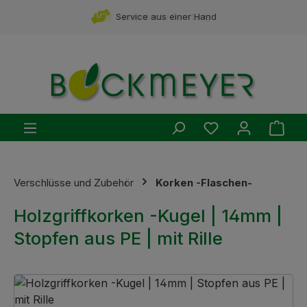
Zum Hauptinhalt springen
Service aus einer Hand
Du hast 0 Produ
Ware
Verschlüsse und Zubehör
Korken -Flaschen-
Holzgriffkorken -Kugel | 14mm |
Stopfen aus PE | mit Rille
Bildergalerie überspringen