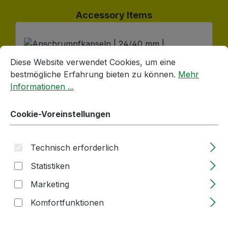
Produktgalerie überspringen
Accessory Items
Cookie-Voreinstellungen
Diese Website verwendet Cookies, um eine bestmögliche E
Diese Website verwendet Cookies, um eine
bestmögliche Erfahrung bieten zu können.
Mehr
Informationen ...
Cookie-Voreinstellungen
Technisch erforderlich
Anschrumpfkapseln | 24/40 mm |
Statistiken
TRANSPARENT | Mini
Marketing
Lieferzeit: 2-5 Tage
Komfortfunktionen
Regulärer Preis:
0,07 €