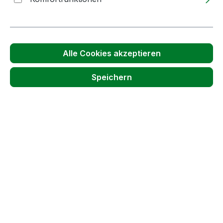
Preise inkl. MwSt. zzgl. Versandkosten
Lieferzeit: 2-5 Tage
Produkt Anzahl: Gib den gewünschten We
Alle Cookies akzeptieren
Stück
In den Warenkorb
Speichern
Produktnummer:
63154
Passendes Zubehör anzeigen