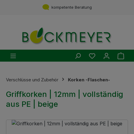
Zum Hauptinhalt springen
kompetente Beratung
Du hast 0 Produ
Ware
Verschlüsse und Zubehör
Korken -Flaschen-
Griffkorken | 12mm | vollständig
aus PE | beige
Bildergalerie überspringen