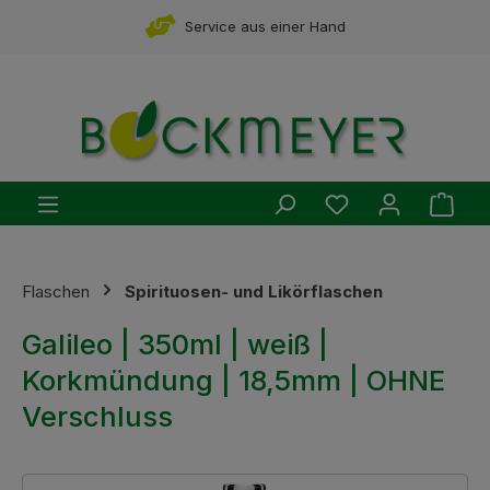
Zum Hauptinhalt springen
Service aus einer Hand
Du hast 0 Produ
Ware
Flaschen
Spirituosen- und Likörflaschen
Galileo | 350ml | weiß |
Korkmündung | 18,5mm | OHNE
Verschluss
Bildergalerie überspringen