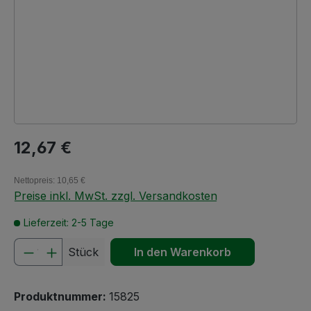
Regulärer Preis:
12,67 €
Nettopreis: 10,65 €
Preise inkl. MwSt. zzgl. Versandkosten
Lieferzeit: 2-5 Tage
Produkt Anzahl: Gib den gewünschten We
Stück
In den Warenkorb
Produktnummer:
15825