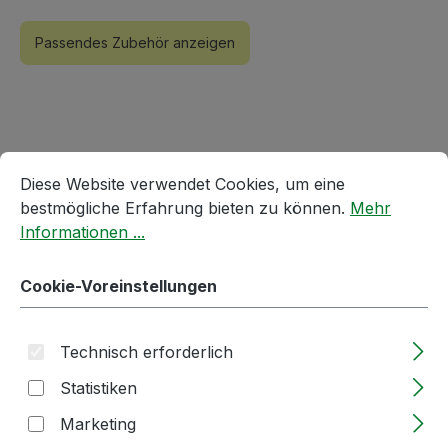
Passendes Zubehör anzeigen
Cookie-Voreinstellungen
Diese Website verwendet Cookies, um eine bestmögliche E
Diese Website verwendet Cookies, um eine
bestmögliche Erfahrung bieten zu können.
Mehr
Informationen ...
Produktgalerie überspringen
Accessory Items
Cookie-Voreinstellungen
Technisch erforderlich
Statistiken
Marketing