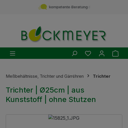
Zum Hauptinhalt springen
Service aus einer Hand
kompetente Beratung
Du hast 0 Produ
Ware
Meßbehältnisse, Trichter und Gärröhren
Trichter
Trichter | Ø25cm | aus
Kunststoff | ohne Stutzen
Bildergalerie überspringen