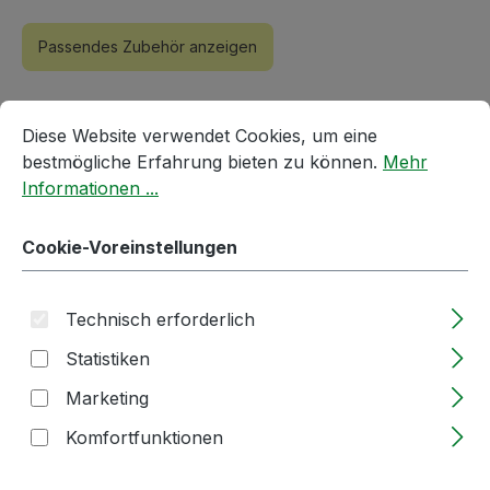
Passendes Zubehör anzeigen
Cookie-Voreinstellungen
Diese Website verwendet Cookies, um eine bestmögliche E
Diese Website verwendet Cookies, um eine
bestmögliche Erfahrung bieten zu können.
Mehr
Informationen ...
Cookie-Voreinstellungen
Produktgalerie überspringen
Accessory Items
Technisch erforderlich
Statistiken
Marketing
Komfortfunktionen