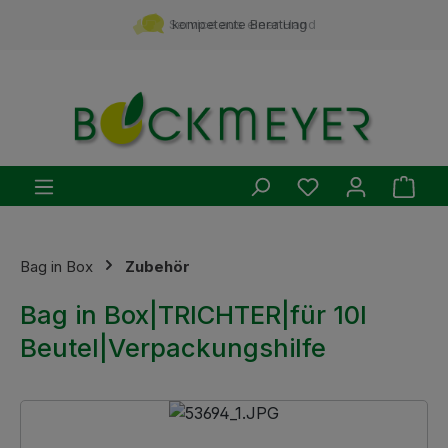
Zum Hauptinhalt springen
Service aus einer Hand
kompetente Beratung
Du hast 0 Produ
Ware
Bag in Box
Zubehör
Bag in Box|TRICHTER|für 10l
Beutel|Verpackungshilfe
Bildergalerie überspringen