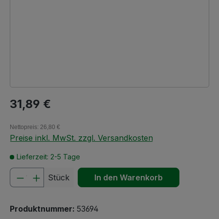
Regulärer Preis:
31,89 €
Nettopreis: 26,80 €
Preise inkl. MwSt. zzgl. Versandkosten
Lieferzeit: 2-5 Tage
Produkt Anzahl: Gib den gewünschten We
Stück
In den Warenkorb
Produktnummer:
53694