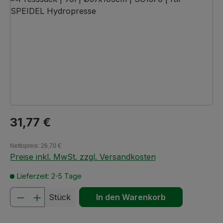
Regulärer Preis:
31,77 €
Nettopreis: 26,70 €
Preise inkl. MwSt. zzgl. Versandkosten
Lieferzeit: 2-5 Tage
Produkt Anzahl: Gib den gewünschten We
Stück
In den Warenkorb