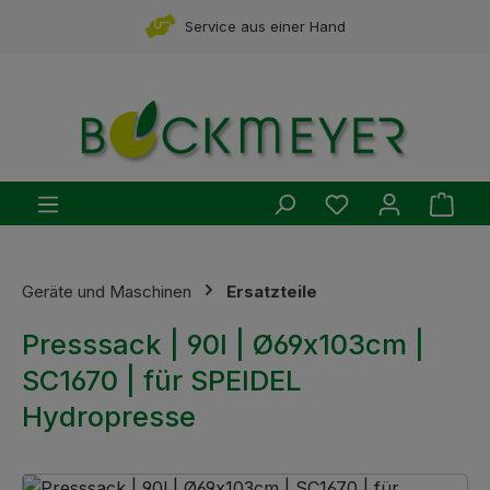
Zum Hauptinhalt springen
Service aus einer Hand
Du hast 0 Produ
Ware
Geräte und Maschinen
Ersatzteile
Presssack | 90l | Ø69x103cm |
SC1670 | für SPEIDEL
Hydropresse
Bildergalerie überspringen