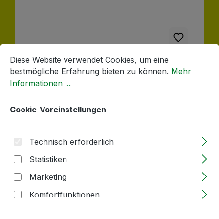
Cookie-Voreinstellungen
Diese Website verwendet Cookies, um eine bestmögliche E
Diese Website verwendet Cookies, um eine
bestmögliche Erfahrung bieten zu können.
Mehr
Hydropresse | 90l | aus Aluguss/Edelstahl
| SPEIDEL | inkl. Presstuch und Spritzhaube
Informationen ...
Cookie-Voreinstellungen
Lieferzeit: 2-5 Tage
Regulärer Preis:
1.231,65 €
Technisch erforderlich
Statistiken
Marketing
Produkt Anzahl: Gib den gewünschten
Stück
Komfortfunktionen
In den Warenkorb