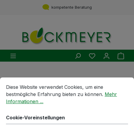
Zum Hauptinhalt springen
kompetente Beratung
Du hast 0 Produ
Ware
Getränkebehandlung und -Zubereitung
Cookie-Voreinstellungen
Diese Website verwendet Cookies, um eine bestmögliche E
Brennmaische, Destillatbehandlung, Enzyme
Diese Website verwendet Cookies, um eine
bestmögliche Erfahrung bieten zu können.
Mehr
1l | Enzympräparat VZ
Informationen ...
Cookie-Voreinstellungen
Bildergalerie überspringen