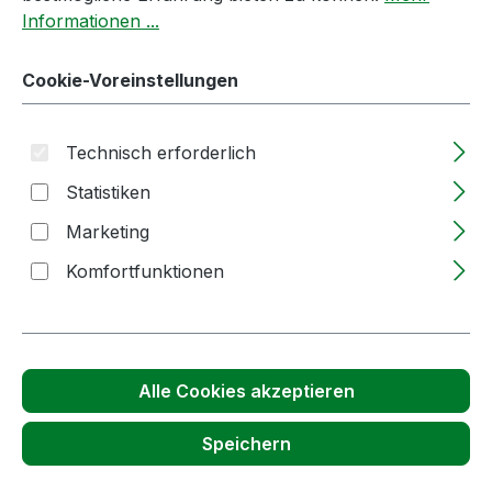
Informationen ...
Cookie-Voreinstellungen
Technisch erforderlich
Statistiken
Marketing
Anzahl
Stückpreis
Komfortfunktionen
ab
1
30,64 €
(25,75 € Netto)
ab
70
21,66 €
(18,20 € Netto)
Preise inkl. MwSt. zzgl. Versandkosten
Alle Cookies akzeptieren
Lieferzeit: 2-5 Tage
Speichern
Produkt Anzahl: Gib den gewünschten We
Stück
In den Warenkorb