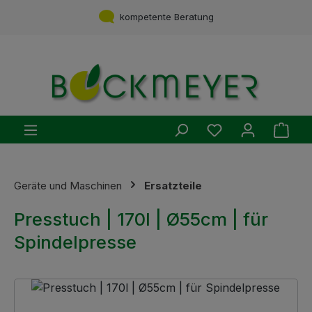
Zum Hauptinhalt springen
kompetente Beratung
Du hast 0 Produ
Ware
Geräte und Maschinen
Ersatzteile
Presstuch | 170l | Ø55cm | für
Spindelpresse
Bildergalerie überspringen