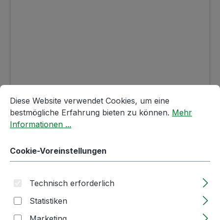
Cookie-Voreinstellungen
Diese Website verwendet Cookies, um eine bestmögliche E
Diese Website verwendet Cookies, um eine
Regulärer Preis:
58,08 €
bestmögliche Erfahrung bieten zu können.
Mehr
Informationen ...
Nettopreis: 48,81 €
Preise inkl. MwSt. zzgl. Versandkosten
Cookie-Voreinstellungen
Lieferzeit: 2-5 Tage
Produkt Anzahl: Gib den gewünschten We
Stück
In den Warenkorb
Technisch erforderlich
Statistiken
Produktnummer:
13138
Marketing