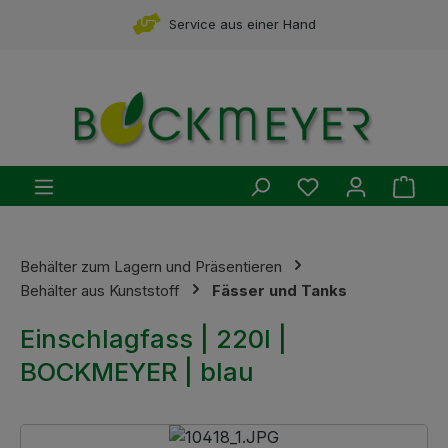
Zum Hauptinhalt springen
Service aus einer Hand
Du hast 0 Produ
Ware
Behälter zum Lagern und Präsentieren
Behälter aus Kunststoff
Fässer und Tanks
Einschlagfass | 220l |
BOCKMEYER | blau
Bildergalerie überspringen