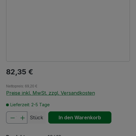
Regulärer Preis:
82,35 €
Nettopreis: 69,20 €
Preise inkl. MwSt. zzgl. Versandkosten
Lieferzeit: 2-5 Tage
Produkt Anzahl: Gib den gewünschten We
Stück
In den Warenkorb