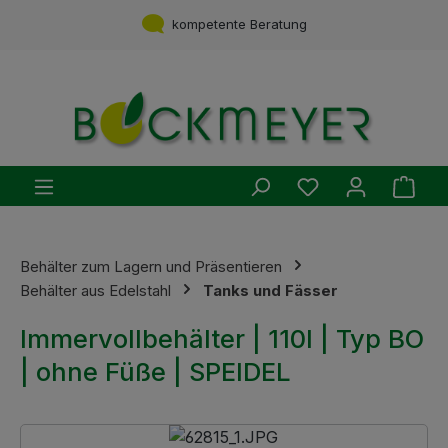
Zum Hauptinhalt springen
Service aus einer Hand
kompetente Beratung
Du hast 0 Produ
Ware
Behälter zum Lagern und Präsentieren
Behälter aus Edelstahl
Tanks und Fässer
Immervollbehälter | 110l | Typ BO
| ohne Füße | SPEIDEL
Bildergalerie überspringen