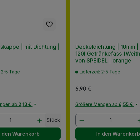
skappe | mit Dichtung |
Deckeldichtung | 10mm |
120l Getränkefass (Weith
von SPEIDEL | orange
: 2-5 Tage
Lieferzeit: 2-5 Tage
 Preis:
Regulärer Preis:
6,90 €
engen ab
2,13 €
Größere Mengen ab
6,55 €
en Wert ein oder benutze die Schaltflä
t Anzahl: Gib den gewünschten Wert ein
Produkt Anzahl: G
Stück
n den Warenkorb
In den Warenkor