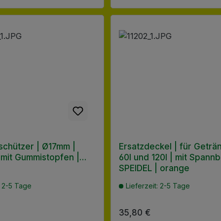
schützer | Ø17mm |
Ersatzdeckel | für Geträ
 mit Gummistopfen |
60l und 120l | mit Spannb
SPEIDEL | orange
: 2-5 Tage
Lieferzeit: 2-5 Tage
 Preis:
Regulärer Preis:
35,80 €