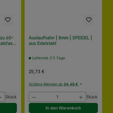
 zu 60-
Auslaufhahn | 8mm | SPEIDEL |
alsfass)
aus Edelstahl
Lieferzeit: 2-5 Tage
Regulärer Preis:
25,73 €
Größere Mengen ab
24,45 €
chen um die Anzahl zu erhöhen oder zu
 oder benutze die Schaltflächen um di
ib den gewünschten Wert ein oder benu
Produkt Anzahl: Gib den gewü
Stück
Stück
b
In den Warenkorb