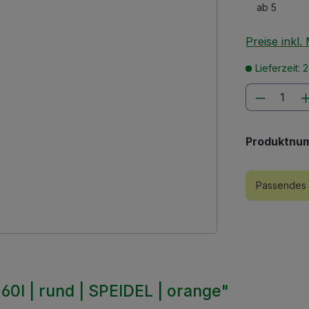
ab
5
Preise inkl
Lieferzeit: 
Produkt
Produktnu
Passendes 
60l | rund | SPEIDEL | orange"