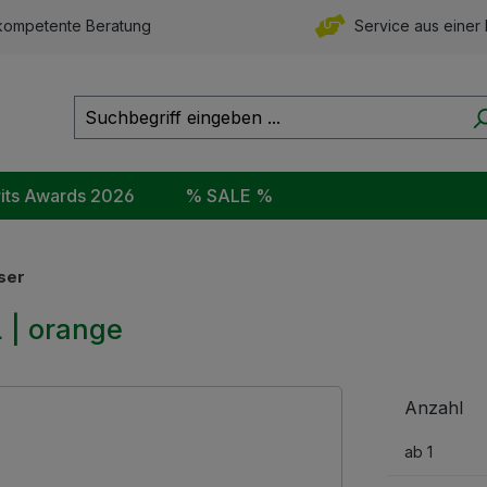
ompetente Beratung
Service aus einer
rits Awards 2026
% SALE %
ser
L | orange
Anzahl
ab
1