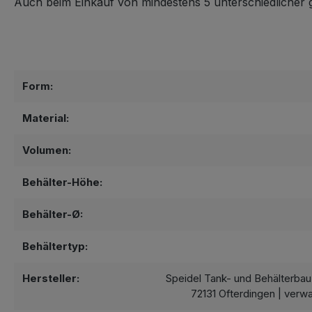
Auch beim Einkauf von mindestens 5 unterschiedlicher 
Form:
Material:
Volumen:
Behälter-Höhe:
Behälter-Ø:
Behältertyp:
Hersteller:
Speidel Tank- und Behälterba
72131 Ofterdingen | verw