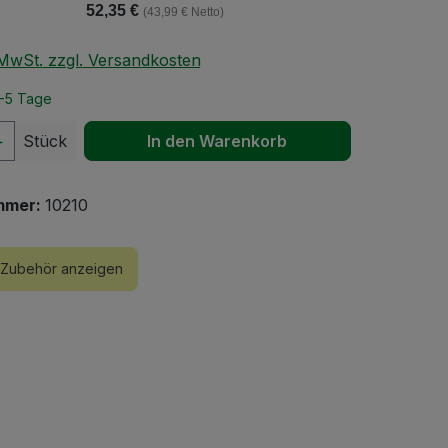
52,35 €
(43,99 € Netto)
. MwSt. zzgl. Versandkosten
2-5 Tage
 Anzahl: Gib den gewünschten Wert ein 
Stück
In den Warenkorb
mmer:
10210
Zubehör anzeigen