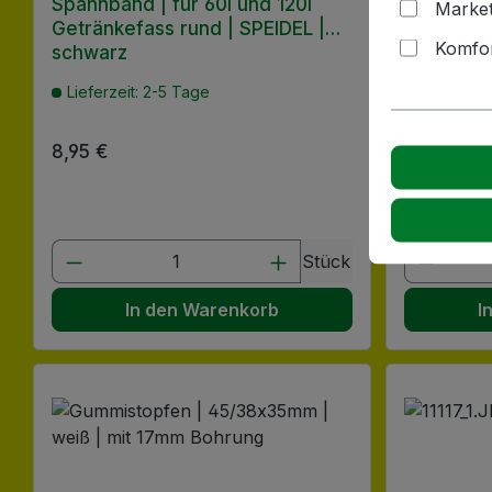
Spannband | für 60l und 120l
Auslaufha
Market
Getränkefass rund | SPEIDEL |
Komfor
schwarz
Lieferzeit: 2-5 Tage
Lieferzeit
Regulärer Preis:
8,95 €
Regulärer
4,82 €
Größere M
Produkt Anzahl: Gib den gewünscht
Produk
Stück
In den Warenkorb
I