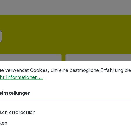
stellungen
 verwendet Cookies, um eine bestmögliche Erfahrung biet
te verwendet Cookies, um eine bestmögliche Erfahrung bie
r Informationen ...
einstellungen
sch erforderlich
iken