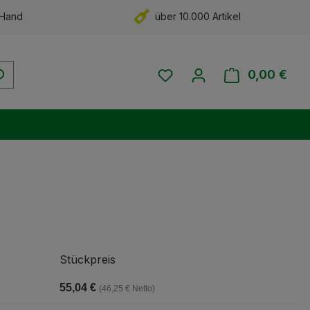
 Hand
über 10.000 Artikel
Du hast 0 Produkte auf 
0,00 €
Ware
Stückpreis
55,04 €
(46,25 € Netto)