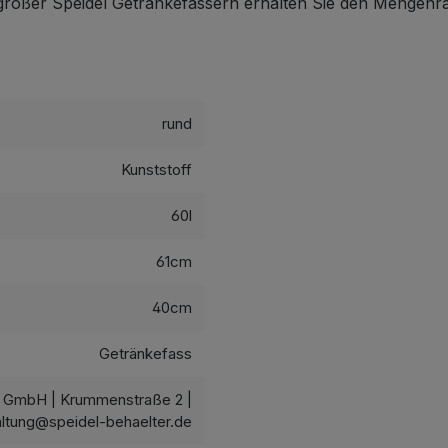
großer Speidel Getränkefässern erhalten Sie den Mengenr
rund
Kunststoff
60l
61cm
40cm
Getränkefass
u GmbH | Krummenstraße 2 |
altung@speidel-behaelter.de