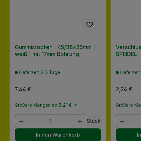
Gummistopfen | 45/38x35mm |
Verschlus
weiß | mit 17mm Bohrung
SPEIDEL
Lieferzeit: 2-5 Tage
Lieferzeit
Regulärer Preis:
7,44 €
Regulärer
2,24 €
Größere Mengen ab
5,21 €
Größere M
Produkt Anzahl: Gib den gewünscht
Produk
Stück
In den Warenkorb
I