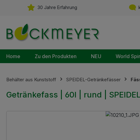
m Hauptinhalt springen
Zur Suche springen
Zur Hauptnavigation springen
30 Jahre Erfahrung
k
Home
Zu den Produkten
NEU
World Spi
Behälter aus Kunststoff
SPEIDEL-Getränkefässer
Fäs
Getränkefass | 60l | rund | SPEIDE
Bildergalerie überspringen