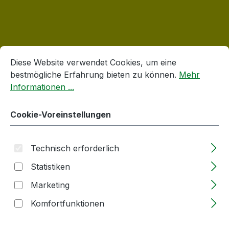
Cookie-Voreinstellungen
Diese Website verwendet Cookies, um eine bestmögliche E
Produktgalerie überspringen
Korken
Diese Website verwendet Cookies, um eine
bestmögliche Erfahrung bieten zu können.
Mehr
Informationen ...
Cookie-Voreinstellungen
Technisch erforderlich
Statistiken
Marketing
Holzgriffkorken -Kugel | 19mm | Stopfen
Komfortfunktionen
aus PE | mit Rille