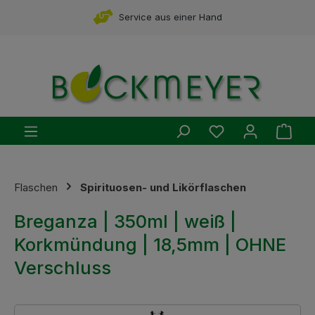
Zum Hauptinhalt springen
Service aus einer Hand
Du hast 0 Produ
Ware
Flaschen
Spirituosen- und Likörflaschen
Breganza | 350ml | weiß |
Korkmündung | 18,5mm | OHNE
Verschluss
Bildergalerie überspringen