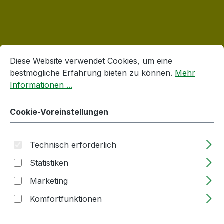
Cookie-Voreinstellungen
Diese Website verwendet Cookies, um eine bestmögliche E
Produktgalerie überspringen
Verschlüsse
Diese Website verwendet Cookies, um eine
bestmögliche Erfahrung bieten zu können.
Mehr
Informationen ...
Cookie-Voreinstellungen
Technisch erforderlich
Statistiken
Marketing
Flaschenausgießer | PP | 28mm | Metall
Komfortfunktionen