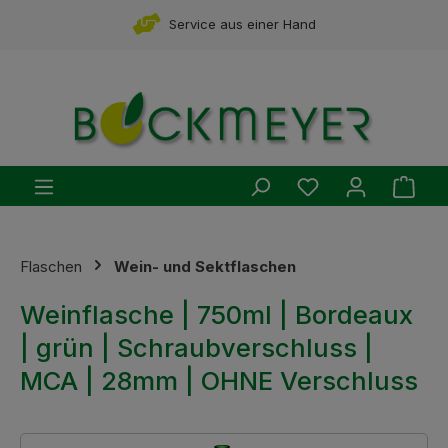
Zum Hauptinhalt springen
Service aus einer Hand
Du hast 0 Produ
Ware
Flaschen
Wein- und Sektflaschen
Weinflasche | 750ml | Bordeaux
| grün | Schraubverschluss |
MCA | 28mm | OHNE Verschluss
Bildergalerie überspringen