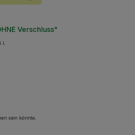
 OHNE Verschluss"
 l.
men sein könnte.