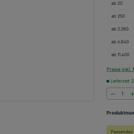
ab
20
ab
250
ab
2.280
ab
6.840
ab
11.400
Preise inkl
Lieferzeit: 
Produkt
Produktnu
Passendes 