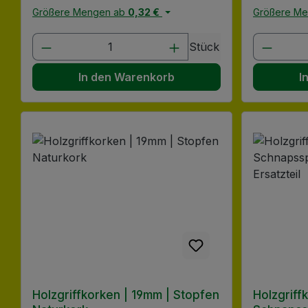
Größere Mengen ab
0,32 €
Größere M
Produkt Anzahl: Gib den gewünscht
Produk
Stück
In den Warenkorb
I
Holzgriffkorken | 19mm | Stopfen
Holzgriffk