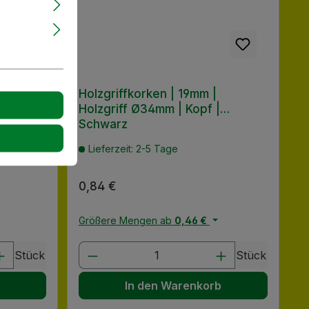
Holzgriffkorken | 19mm |
Holzgriff Ø34mm | Kopf |
Schwarz
Lieferzeit: 2-5 Tage
Regulärer Preis:
0,84 €
Größere Mengen ab
0,46 €
chen um die Anzahl zu erhöhen oder zu
 oder benutze die Schaltflächen um di
ib den gewünschten Wert ein oder benu
Produkt Anzahl: Gib den gewü
Stück
Stück
b
In den Warenkorb