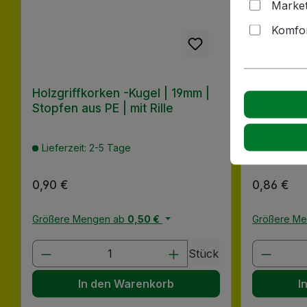
Market
Komfor
Holzgriffkorken -Kugel | 19mm |
Holzgriff
Stopfen aus PE | mit Rille
Holzgrif
SCHWAR
Lieferzeit: 2-5 Tage
Lieferzeit
Regulärer Preis:
0,90 €
Regulärer
0,86 €
Größere Mengen ab
0,50 €
Größere M
Produkt Anzahl: Gib den gewünscht
Produk
Stück
In den Warenkorb
I