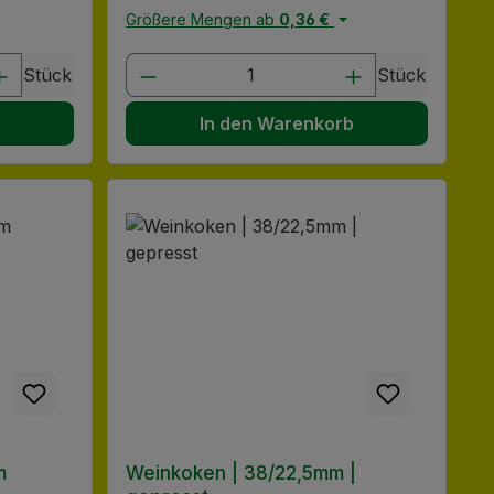
Größere Mengen ab
0,36 €
chen um die Anzahl zu erhöhen oder zu
 oder benutze die Schaltflächen um di
ib den gewünschten Wert ein oder benu
Produkt Anzahl: Gib den gewü
Stück
Stück
b
In den Warenkorb
m
Weinkoken | 38/22,5mm |