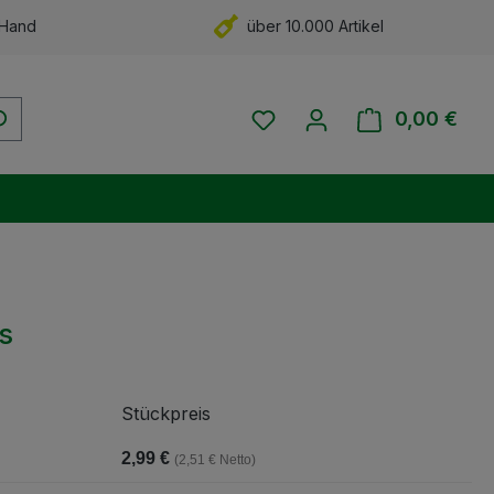
 Hand
über 10.000 Artikel
Du hast 0 Produkte auf 
0,00 €
Ware
s
Stückpreis
2,99 €
(2,51 € Netto)