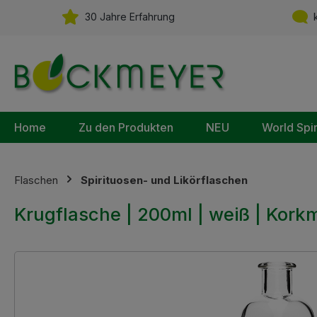
m Hauptinhalt springen
Zur Suche springen
Zur Hauptnavigation springen
30 Jahre Erfahrung
k
Home
Zu den Produkten
NEU
World Spi
Flaschen
Spirituosen- und Likörflaschen
Krugflasche | 200ml | weiß | Kor
Bildergalerie überspringen