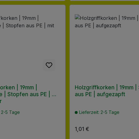
korken | 19mm |
Holzgriffkorken | 19mm |
 | Stopfen aus PE | mit
aus PE | aufgezapft
r
: 2-5 Tage
Lieferzeit: 2-5 Tage
 Preis:
Regulärer Preis:
1,01 €