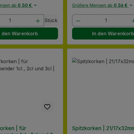
engen ab
0,50 €
Größere Mengen ab
0,56 €
en Wert ein oder benutze die Schaltflä
t Anzahl: Gib den gewünschten Wert ein
Produkt Anzahl: G
Stück
n den Warenkorb
In den Warenkor
orken | für
Spitzkorken | 21/17x32m