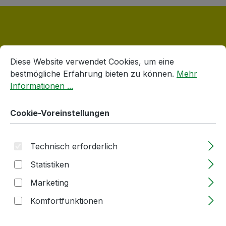
Cookie-Voreinstellungen
Diese Website verwendet Cookies, um eine bestmögliche E
Diese Website verwendet Cookies, um eine
Produktgalerie überspringen
Verschlüsse
bestmögliche Erfahrung bieten zu können.
Mehr
Informationen ...
Cookie-Voreinstellungen
Technisch erforderlich
Statistiken
Marketing
Komfortfunktionen
Twist-off Verschluss | 66mm | weiß