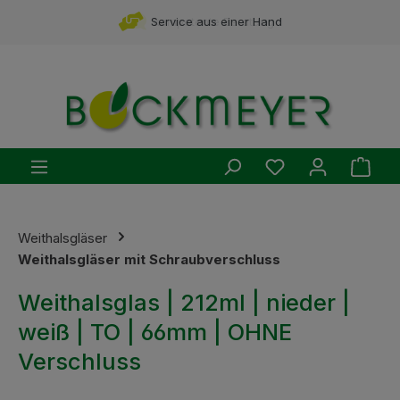
Zum Hauptinhalt springen
Service aus einer Hand
Du hast 0 Produ
Ware
Weithalsgläser
Weithalsgläser mit Schraubverschluss
Weithalsglas | 212ml | nieder |
weiß | TO | 66mm | OHNE
Verschluss