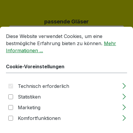
Produktgalerie überspringen
passende Gläser
Cookie-Voreinstellungen
Diese Website verwendet Cookies, um eine bestmögliche E
Diese Website verwendet Cookies, um eine
bestmögliche Erfahrung bieten zu können.
Mehr
Informationen ...
Cookie-Voreinstellungen
Technisch erforderlich
Statistiken
Weithalsglas | 212ml | nieder | weiß | TO |
Marketing
66mm | OHNE Verschluss
Komfortfunktionen
Lieferzeit: 2-5 Tage