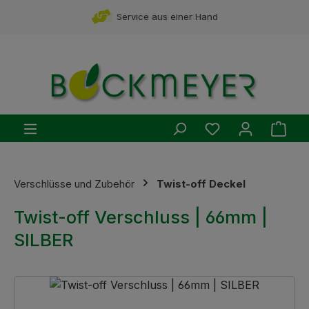
Zum Hauptinhalt springen
Service aus einer Hand
Du hast 0 Produ
Ware
Verschlüsse und Zubehör
Twist-off Deckel
Twist-off Verschluss | 66mm |
SILBER
Bildergalerie überspringen