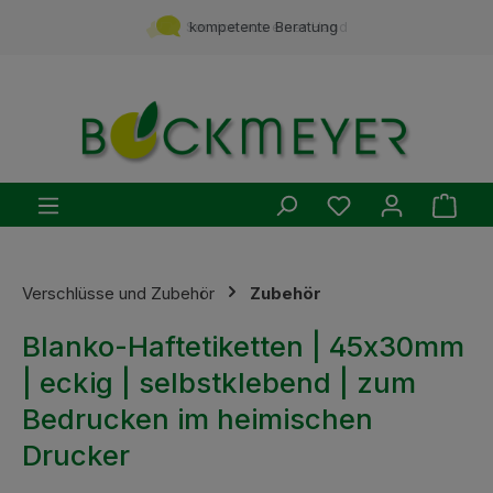
Zum Hauptinhalt springen
Service aus einer Hand
kompetente Beratung
Du hast 0 Produ
Ware
Verschlüsse und Zubehör
Zubehör
Blanko-Haftetiketten | 45x30mm
| eckig | selbstklebend | zum
Bedrucken im heimischen
Drucker