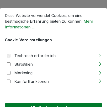
Cookie-Voreinstellungen
Diese Website verwendet Cookies, um eine bestmögliche E
Produktnummer:
57966
Diese Website verwendet Cookies, um eine
bestmögliche Erfahrung bieten zu können.
Mehr
Passendes Zubehör anzeigen
Informationen ...
Cookie-Voreinstellungen
Technisch erforderlich
Statistiken
Marketing
Komfortfunktionen
Produktgalerie überspringen
Kunden haben sich auch angesehen
Tipp