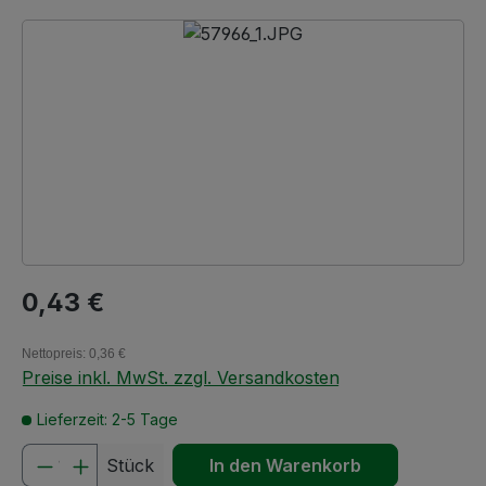
Bildergalerie überspringen
Regulärer Preis:
0,43 €
Nettopreis: 0,36 €
Preise inkl. MwSt. zzgl. Versandkosten
Lieferzeit: 2-5 Tage
Produkt Anzahl: Gib den gewünschten We
Stück
In den Warenkorb