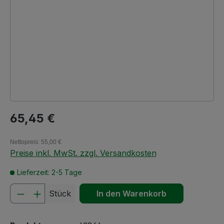
Regulärer Preis:
65,45 €
Nettopreis: 55,00 €
Preise inkl. MwSt. zzgl. Versandkosten
Lieferzeit: 2-5 Tage
Produkt Anzahl: Gib den gewünschten We
Stück
In den Warenkorb