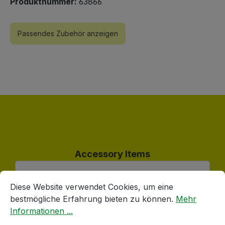
Produktnummer:
63866
Passendes Zubehör anzeigen
Produktgalerie überspringen
Accessory Items
Cookie-Voreinstellungen
Diese Website verwendet Cookies, um eine bestmögliche E
Diese Website verwendet Cookies, um eine
bestmögliche Erfahrung bieten zu können.
Mehr
Informationen ...