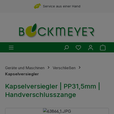
Zum Hauptinhalt springen
Service aus einer Hand
Du hast 0 Produ
Ware
Geräte und Maschinen
Verschließen
Kapselversiegler
Kapselversiegler | PP31,5mm |
Handverschlusszange
Bildergalerie überspringen