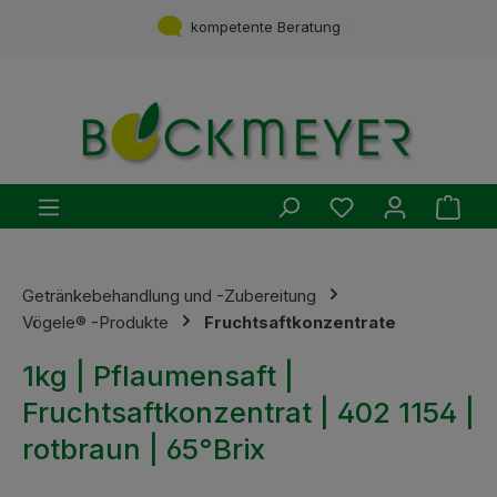
Zum Hauptinhalt springen
Service aus einer Hand
kompetente Beratung
Du hast 0 Produ
Ware
Getränkebehandlung und -Zubereitung
Vögele® -Produkte
Fruchtsaftkonzentrate
1kg | Pflaumensaft |
Fruchtsaftkonzentrat | 402 1154 |
rotbraun | 65°Brix