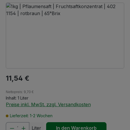
Bildergalerie überspringen
Regulärer Preis:
11,54 €
Nettopreis: 9,70 €
Inhalt:
1 Liter
Preise inkl. MwSt. zzgl. Versandkosten
Lieferzeit: 1-2 Wochen
Produkt Anzahl: Gib den gewünschten We
Liter
In den Warenkorb