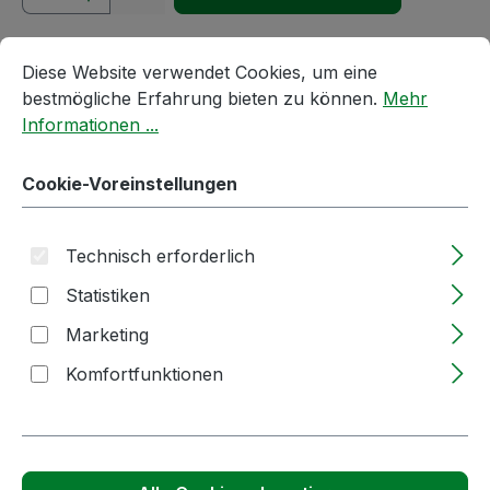
Cookie-Voreinstellungen
Diese Website verwendet Cookies, um eine bestmögliche E
Produktnummer:
59883
Diese Website verwendet Cookies, um eine
bestmögliche Erfahrung bieten zu können.
Mehr
Informationen ...
Passendes Zubehör anzeigen
Cookie-Voreinstellungen
Technisch erforderlich
Statistiken
Marketing
Komfortfunktionen
Produktgalerie überspringen
Kunden haben sich auch angesehen