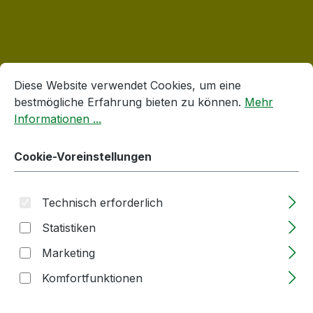
Cookie-Voreinstellungen
Diese Website verwendet Cookies, um eine bestmögliche E
Produktgalerie überspringen
Korken
Diese Website verwendet Cookies, um eine
bestmögliche Erfahrung bieten zu können.
Mehr
Informationen ...
Cookie-Voreinstellungen
Technisch erforderlich
Statistiken
Marketing
Holzgriffkorken -Kugel | 19mm | Stopfen
Komfortfunktionen
aus PE | mit Rille