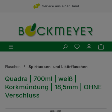
Zum Hauptinhalt springen
Service aus einer Hand
Du hast 0 Produ
Ware
Flaschen
Spirituosen- und Likörflaschen
Quadra | 700ml | weiß |
Korkmündung | 18,5mm | OHNE
Verschluss
Bildergalerie überspringen